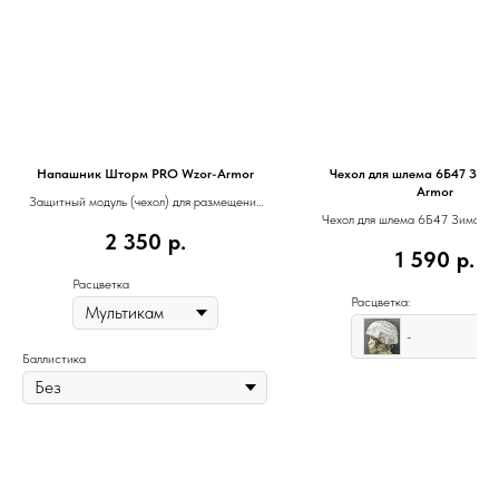
Напашник Шторм PRO Wzor-Armor
Чехол для шлема 6Б47 Зима
Armor
Защитный модуль (чехол) для размещения
Чехол для шлема 6Б47 Зима Wz
баллистического пакета
2 350
р.
1 590
р.
Расцветка
Расцветка:
-
Баллистика