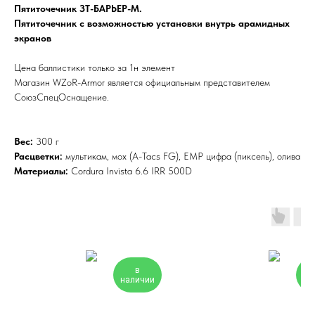
Пятиточечник ЗТ-БАРЬЕР-М.
Пятиточечник с возможностью установки внутрь арамидных
экранов
Цена баллистики только за 1н элемент
Магазин WZoR-Armor является официальным представителем
СоюзСпецОснащение.
Вес:
300 г
Расцветки:
мультикам, мох (A-Tacs FG), ЕМР цифра (пиксель), олива
Материалы:
Cordura Invista 6.6 IRR 500D
в
наличии
на