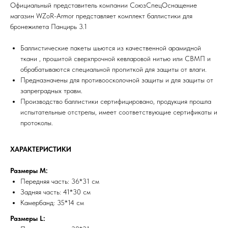
Официальный представитель компании СоюзСпецОснащение
магазин WZoR-Armor представляет комплект баллистики для
бронежилета Панцирь 3.1
Баллистические пакеты шьются из качественной арамидной
ткани , прошитой сверхпрочной кевларовой нитью или СВМП и
обрабатываются специальной пропиткой для защиты от влаги.
Предназначены для противоосколочной защиты и для защиты от
запреградных травм.
Производство баллистики сертифицировано, продукция прошла
испытательные отстрелы, имеет соответствующие сертификаты и
протоколы.
ХАРАКТЕРИСТИКИ
Размеры M:
Передняя часть: 36*31 см
Задняя часть: 41*30 см
Камербанд: 35*14 см
Размеры L: