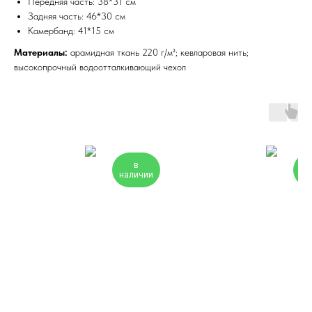
Передняя часть: 38*31 см
Задняя часть: 46*30 см
Камербанд: 41*15 см
Материалы:
арамидная ткань 220 г/м²; кевларовая нить;
высокопрочный водоотталкивающий чехол
в
наличии
на