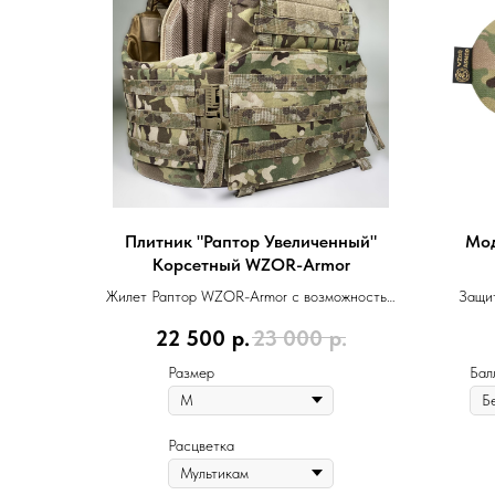
Плитник "Раптор Увеличенный"
Мод
Корсетный WZOR-Armor
Жилет Раптор WZOR-Armor с возможностью
Защит
установки баллистики и плит
22 500
р.
23 000
р.
Размер
Бал
Расцветка