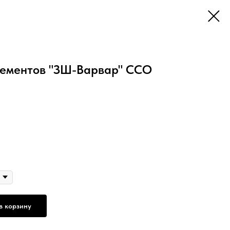
лементов "ЗШ-Варвар" ССО
в корзину