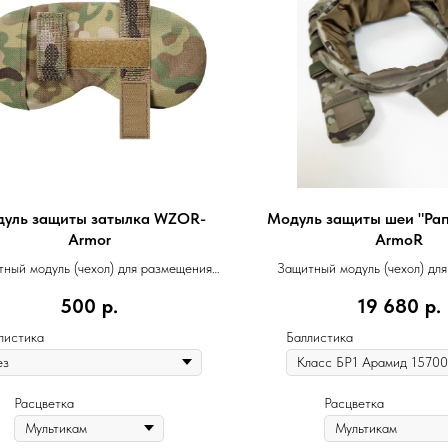
уль защиты затылка WZOR-
Модуль защиты шеи "Ра
Armor
ArmoR
ный модуль (чехол) для размещения
Защитный модуль (чехол) дл
баллистического пакета
баллистического па
500
р.
19 680
р.
листика
Баллистика
Расцветка
Расцветка