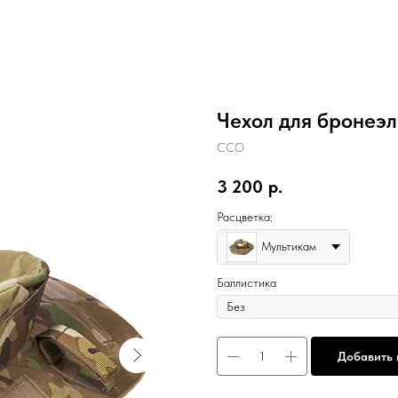
Чехол для бронеэ
ССО
3 200
р.
Расцветка:
Мультикам
Баллистика
Добавить 