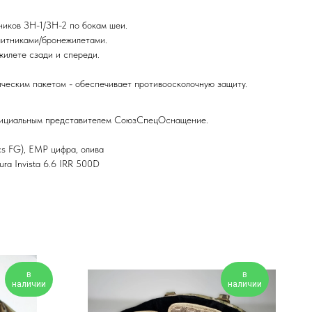
ников ЗН-1/ЗН-2 по бокам шеи.
литниками/бронежилетами.
жилете сзади и спереди.
ческим пакетом - обеспечивает противоосколочную защиту.
фициальным представителем СоюзСпецОснащение.
cs FG), ЕМР цифра, олива
ura Invista 6.6 IRR 500D
в
в
наличии
наличии