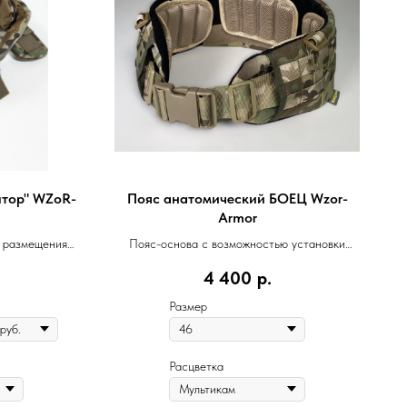
птор" WZoR-
Пояс анатомический БОЕЦ Wzor-
Armor
я размещения
Пояс-основа c возможностью установки
кета
бронеэлементов
4 400
р.
Размер
Расцветка