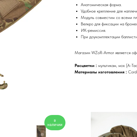
Анатомическая форма.
Удобное крепление для наплеч
Модуль совместим со всеми п
Велкро для фиксации на броне
ИК-ремиссия.
При доукомплектации баллисти
Магазин WZoR-Armor является о
Расцветки :
мультикам, мох (A-Ta
Материалы изготовления :
Cord
в
наличии