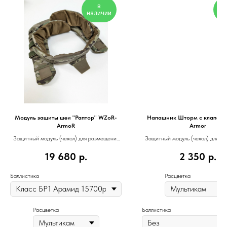
в
наличии
на
Модуль защиты шеи "Раптор" WZoR-
Напашник Шторм с клапано
ArmoR
Armor
Защитный модуль (чехол) для размещения
Защитный модуль (чехол) для р
баллистического пакета
баллистического пакет
19 680
р.
2 350
р.
Баллистика
Расцветка
Расцветка
Баллистика