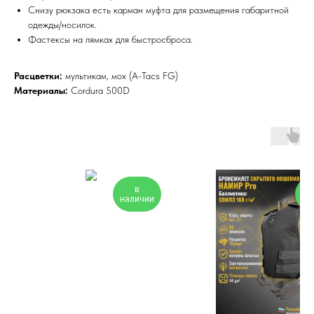
Снизу рюкзака есть карман муфта для размещения габаритной
одежды/носилок.
Фастексы на лямках для быстросброса.
Расцветки:
мультикам, мох (A-Tacs FG)
Материалы:
Cordura 500D
в
наличии
на