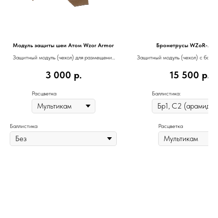
Модуль защиты шеи Атом Wzor Armor
Бронетрусы WZoR-Arm
Защитный модуль (чехол) для размещения
Защитный модуль (чехол) с балл
баллистического пакета
пакетом
3 000
р.
15 500
р.
Расцветка
Баллистика:
Баллистика
Расцветка