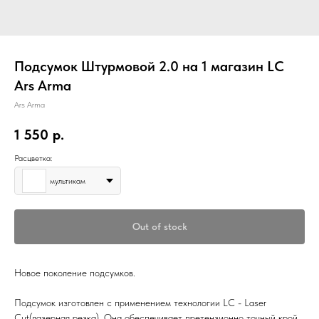
Подсумок Штурмовой 2.0 на 1 магазин LC
Ars Arma
Ars Arma
1 550
р.
Расцветка:
мультикам
Out of stock
Новое поколение подсумков.
Подсумок изготовлен с применением технологии LC - Laser
Cut(лазерная резка). Она обеспечивает претензионно точный крой