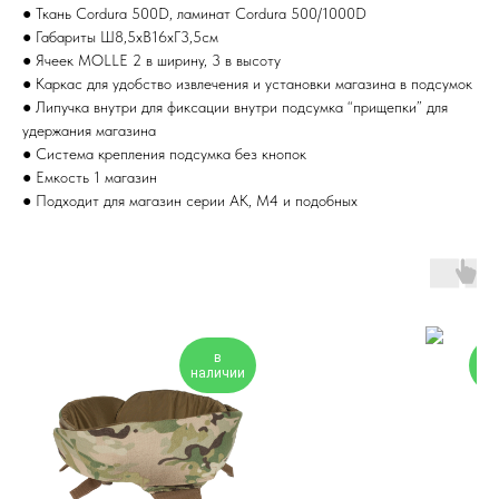
● Ткань Cordura 500D, ламинат Cordura 500/1000D
● Габариты Ш8,5хВ16хГ3,5cм
● Ячеек MOLLE 2 в ширину, 3 в высоту
● Каркас для удобство извлечения и установки магазина в подсумок
● Липучка внутри для фиксации внутри подсумка “прищепки” для
удержания магазина
● Система крепления подсумка без кнопок
● Емкость 1 магазин
● Подходит для магазин серии АК, М4 и подобных
в
наличии
на