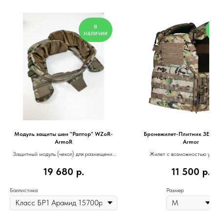
в
наличии
на
Модуль защиты шеи "Раптор" WZoR-
Бронежилет-Плитник ЗЕВС
ArmoR
Armor
Защитный модуль (чехол) для размещения
Жилет с возможностью уста
баллистического пакета
баллистики и плит
19 680
р.
11 500
р.
Баллистика
Размер