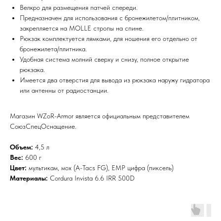
Велкро для размещения патчей спереди.
Предназначен для использования с бронежилетом/плитником,
закрепляется на MOLLE стропы на спине.
Рюкзак комплектуется лямками, для ношения его отдельно от
бронежилета/плитника.
Удобная система молний сверху и снизу, полное открытие
рюкзака.
Имеется два отверстия для вывода из рюкзака наружу гидратора
или антенны от радиостанции.
Магазин WZoR-Armor является официальным представителем
СоюзСпецОснащение.
Объем:
4,5 л
Вес:
600 г
Цвет:
мультикам, мох (A-Tacs FG), ЕМР цифра (пиксель)
Материалы:
Cordura Invista 6.6 IRR 500D