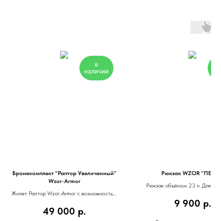
в
наличии
на
Бронекомплект "Раптор Увеличенный"
Рюкзак WZOR "ПЕГАС
Wzor-Armor
Рюкзак объёмом 23 л. Для шт
Жилет Раптор Wzor-Armor с возможностью
операций.
9 900
р.
установки баллистики и плит
49 000
р.