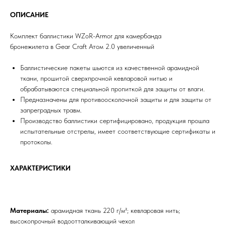
ОПИСАНИЕ
Комплект баллистики WZoR-Armor для камербанда
бронежилета в Gear Craft Атом 2.0 увеличенный
Баллистические пакеты шьются из качественной арамидной
ткани, прошитой сверхпрочной кевларовой нитью и
обрабатываются специальной пропиткой для защиты от влаги.
Предназначены для противоосколочной защиты и для защиты от
запреградных травм.
Производство баллистики сертифицировано, продукция прошла
испытательные отстрелы, имеет соответствующие сертификаты и
протоколы.
ХАРАКТЕРИСТИКИ
Материалы:
арамидная ткань 220 г/м²; кевларовая нить;
высокопрочный водоотталкивающий чехол