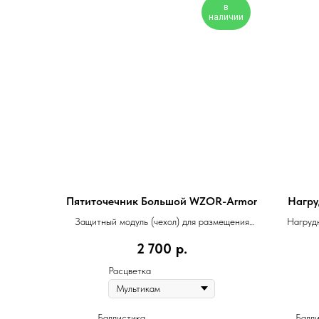
в
наличии
Пятиточечник Большой WZOR-Armor
Нагру
Защитный модуль (чехол) для размещения
Нагруд
баллистического пакета
2 700
р.
Расцветка
Баллистика
Балли