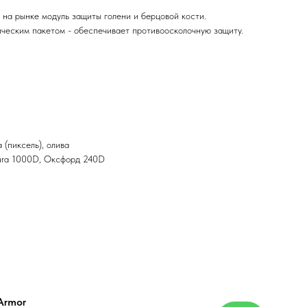
на рынке модуль защиты голени и берцовой кости.
ческим пакетом - обеспечивает противоосколочную защиту.
 (пиксель), олива
ra 1000D, Оксфорд 240D
Armor