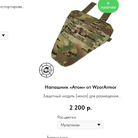
в
анспортировки
наличии
ия.
Напашник «Атом» от WzorArmor
Защитный модуль (чехол) для размещения
баллистического пакета
2 200
р.
Расцветка
Баллистика