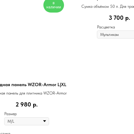
в
Сумка объёмом 50 л. Для тр
наличии
комплекта снаряжен
3 700
р.
Расцветка
дная панель WZOR-Armor L|XL
ная панель для плитника WZOR-Armor
2 980
р.
Размер
стика