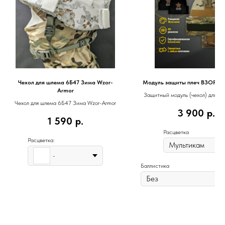
Чехол для шлема 6Б47 Зима Wzor-
Модуль защиты плеч ВЗОР Wz
Armor
Защитный модуль (чехол) для р
Чехол для шлема 6Б47 Зима Wzor-Armor
баллистического пакет
3 900
р.
1 590
р.
Расцветка
Расцветка:
-
Баллистика