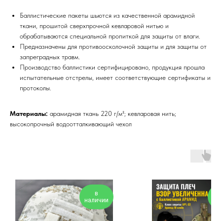
Баллистические пакеты шьются из качественной арамидной
ткани, прошитой сверхпрочной кевларовой нитью и
обрабатываются специальной пропиткой для защиты от влаги.
Предназначены для противоосколочной защиты и для защиты от
запреградных травм.
Производство баллистики сертифицировано, продукция прошла
испытательные отстрелы, имеет соответствующие сертификаты и
протоколы.
Материалы:
арамидная ткань 220 г/м²; кевларовая нить;
высокопрочный водоотталкивающий чехол
в
наличии
на