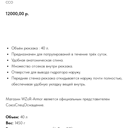
ССО
12000,00
р.
Добавить в корзину
Объём рюкзака : 40 л.
Предназначен для патрулирований в течение трёх суток.
Удобная анатомическая спина.
Множество отсеков внутри рюкзака.
Отверстие для вывода гидратора наружу.
Передняя стенка рюкзака откидывается наружу почти полностью,
обеспечивая удобную укладку вещей внутрь.
Магазин WZoR-Armor является официальным представителем
СоюзСпецОснащение.
Объем:
40 л
Вес:
1450 г