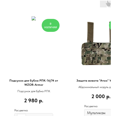
в
наличии
на
Подсумок для бубна РПК-16/74 от
Защита живота "Атом" Wzo
WZOR-Armor
Абдоминальный модуль для 
Подсумок для бубна РПК
живота от Wzor Armor (чех
2 000
р.
2 980
р.
Расцветка
Расцветка: