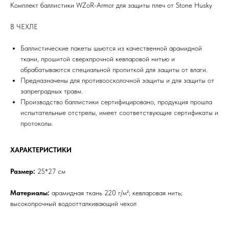
Комплект баллистики WZoR-Armor для защиты плеч от Stone Husky
В ЧЕХЛЕ
Баллистические пакеты шьются из качественной арамидной
ткани, прошитой сверхпрочной кевларовой нитью и
обрабатываются специальной пропиткой для защиты от влаги.
Предназначены для противоосколочной защиты и для защиты от
запреградных травм.
Производство баллистики сертифицировано, продукция прошла
испытательные отстрелы, имеет соответствующие сертификаты и
протоколы.
ХАРАКТЕРИСТИКИ
Размер:
25*27 см
Материалы:
арамидная ткань 220 г/м²; кевларовая нить;
высокопрочный водоотталкивающий чехол