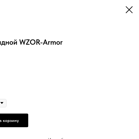
адной WZOR-Armor
в корзину