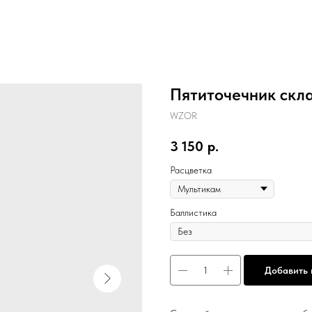
Пятиточечник скл
WZOR
3 150
р.
Расцветка
Баллистика
Добавить 