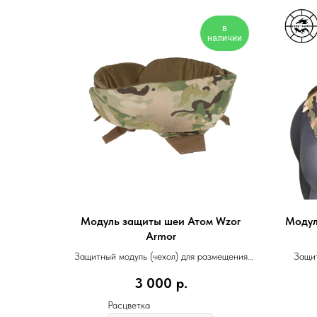
в
наличии
Модуль защиты шеи Атом Wzor
Модул
Armor
Защитный модуль (чехол) для размещения
Защит
баллистического пакета
3 000
р.
Расцветка