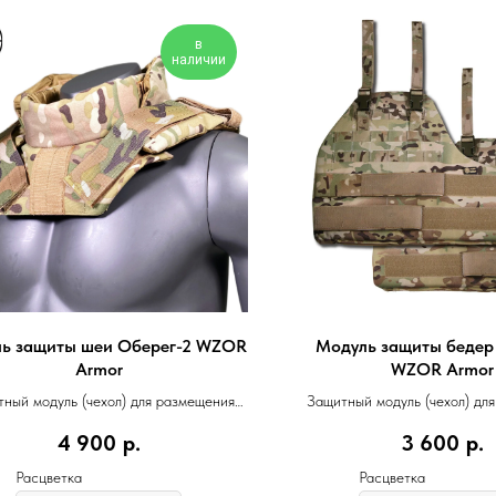
в
наличии
ь защиты шеи Оберег-2 WZOR
Модуль защиты бедер
Armor
WZOR Armor
ный модуль (чехол) для размещения
Защитный модуль (чехол) дл
баллистического пакета
баллистического па
4 900
р.
3 600
р.
Расцветка
Расцветка