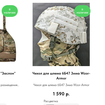
в
в
наличии
наличии
 "Заслон"
Чехол для шлема 6Б47 Зима Wzor-
Armor
я размещения
Чехол для шлема 6Б47 Зима Wzor-Armor
кета
1 590
р.
Расцветка: