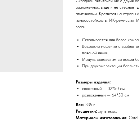
Складной пятиточечник с двумя б
разложенном виде и не стесняет 
плитниками. Крепится на стропы M
износостойкость. ИК-ремиссия. М
влаги.
Складывается для более компа
Возможно ношение с варбелтом
поясной лямки.
Модуль совместим со всеми б
При доукомплектации баллисти
Размеры изделия:
сложенный — 32*50 см
разложенный — 64*50 см
Вес:
335 г
Расцветки:
мультикам
Материалы изготовления:
Cordu