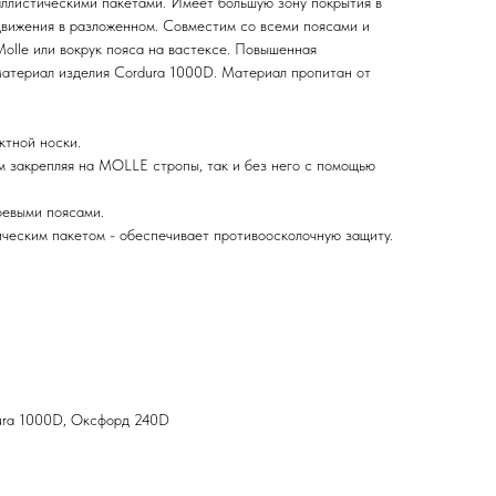
аллистическими пакетами. Имеет большую зону покрытия в
движения в разложенном. Совместим со всеми поясами и
olle или вокрук пояса на вастексе. Повышенная
атериал изделия Cordura 1000D. Материал пропитан от
ктной носки.
 закрепляя на MOLLE стропы, так и без него с помощью
оевыми поясами.
ческим пакетом - обеспечивает противоосколочную защиту.
ra 1000D, Оксфорд 240D